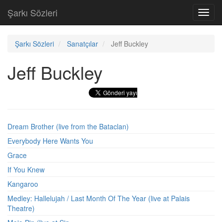
Şarkı Sözleri
Toggl
navig
Şarkı Sözleri
Sanatçılar
Jeff Buckley
Jeff Buckley
Dream Brother (live from the Bataclan)
Everybody Here Wants You
Grace
If You Knew
Kangaroo
Medley: Hallelujah / Last Month Of The Year (live at Palais
Theatre)