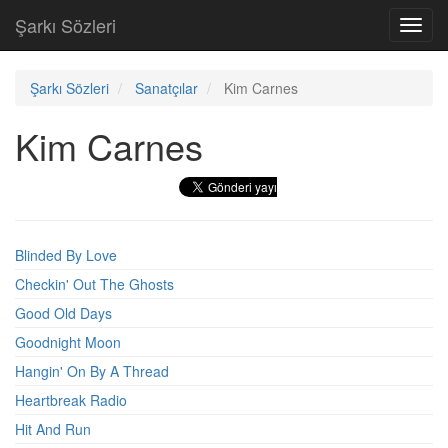
Şarkı Sözleri
Toggl
navig
Şarkı Sözleri
Sanatçılar
Kim Carnes
Kim Carnes
Blinded By Love
Checkin' Out The Ghosts
Good Old Days
Goodnight Moon
Hangin' On By A Thread
Heartbreak Radio
Hit And Run