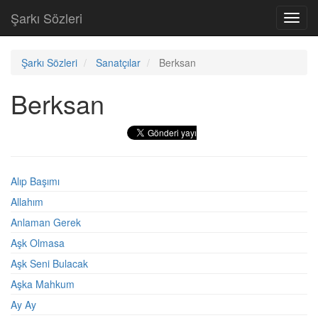
Şarkı Sözleri
Toggl
navig
Şarkı Sözleri
Sanatçılar
Berksan
Berksan
Alıp Başımı
Allahım
Anlaman Gerek
Aşk Olmasa
Aşk Seni Bulacak
Aşka Mahkum
Ay Ay