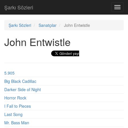
Şarkı Sözleri
Toggl
navig
Şarkı Sözleri
Sanatçılar
John Entwistle
John Entwistle
5.905
Big Black Cadillac
Darker Side of Night
Horror Rock
I Fall to Pieces
Last Song
Mr. Bass Man