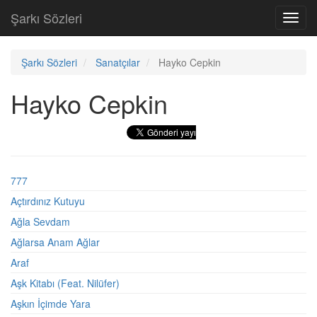
Şarkı Sözleri
Toggl
navig
Şarkı Sözleri
Sanatçılar
Hayko Cepkin
Hayko Cepkin
777
Açtırdınız Kutuyu
Ağla Sevdam
Ağlarsa Anam Ağlar
Araf
Aşk Kitabı (Feat. Nilüfer)
Aşkın İçimde Yara