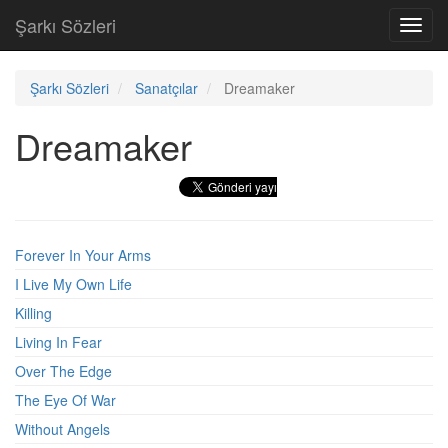
Şarkı Sözleri
Toggl
navig
Şarkı Sözleri
Sanatçılar
Dreamaker
Dreamaker
Forever In Your Arms
I Live My Own Life
Killing
Living In Fear
Over The Edge
The Eye Of War
Without Angels