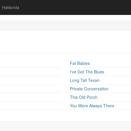
Hakkında
Fat Babies
I've Got The Blues
Long Tall Texan
Private Conversation
This Old Porch
You Were Always There