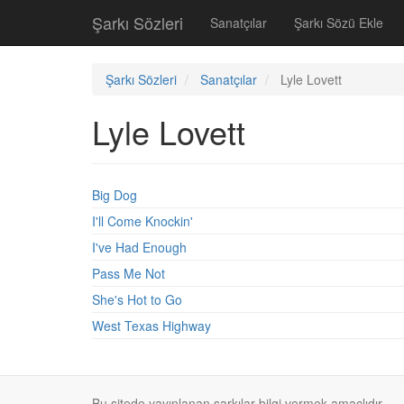
Şarkı Sözleri
Sanatçılar
Şarkı Sözü Ekle
Şarkı Sözleri
Sanatçılar
Lyle Lovett
Lyle Lovett
Big Dog
I'll Come Knockin'
I've Had Enough
Pass Me Not
She's Hot to Go
West Texas Highway
Bu sitede yayınlanan şarkılar bilgi vermek amaçlıdır.