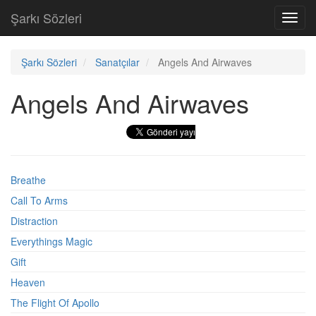
Şarkı Sözleri
Toggl
navig
Şarkı Sözleri
Sanatçılar
Angels And Airwaves
Angels And Airwaves
Breathe
Call To Arms
Distraction
Everythings Magic
Gift
Heaven
The Flight Of Apollo