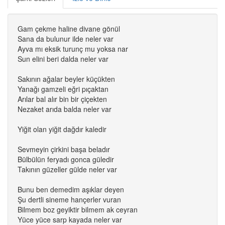
Gam çekme haline divane gönül
Sana da bulunur ilde neler var
Ayva mı eksik turunç mu yoksa nar
Sun elini beri dalda neler var
Sakının ağalar beyler küçükten
Yanağı gamzeli eğri pıçaktan
Arılar bal alır bin bir çiçekten
Nezaket arıda balda neler var
Yiğit olan yiğit dağdır kaledir
Sevmeyin çirkini başa beladır
Bülbülün feryadı gonca güledir
Takının güzeller gülde neler var
Bunu ben demedim aşıklar deyen
Şu dertli sineme hançerler vuran
Bilmem boz geyiktir bilmem ak ceyran
Yüce yüce sarp kayada neler var