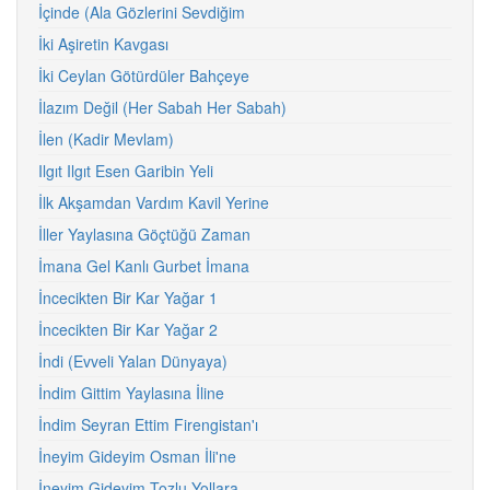
İçinde (Ala Gözlerini Sevdiğim
İki Aşiretin Kavgası
İki Ceylan Götürdüler Bahçeye
İlazım Değil (Her Sabah Her Sabah)
İlen (Kadir Mevlam)
Ilgıt Ilgıt Esen Garibin Yeli
İlk Akşamdan Vardım Kavil Yerine
İller Yaylasına Göçtüğü Zaman
İmana Gel Kanlı Gurbet İmana
İncecikten Bir Kar Yağar 1
İncecikten Bir Kar Yağar 2
İndi (Evveli Yalan Dünyaya)
İndim Gittim Yaylasına İline
İndim Seyran Ettim Firengistan'ı
İneyim Gideyim Osman İli'ne
İneyim Gideyim Tozlu Yollara