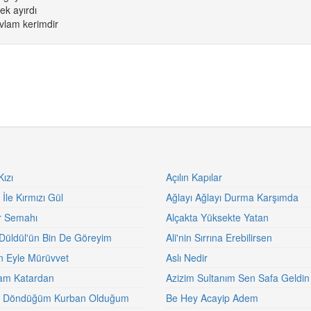
ek ayırdı
vlam kerimdir
ızı
Açılın Kapılar
İle Kırmızı Gül
Ağlayı Ağlayı Durma Karşımda
ar Semahı
Alçakta Yüksekte Yatan
n Düldül'ün Bin De Göreyim
Ali'nin Sırrına Erebilirsen
 Eyle Mürüvvet
Aslı Nedir
am Katardan
Azizim Sultanım Sen Safa Geldin
a Döndüğüm Kurban Olduğum
Be Hey Acayip Adem