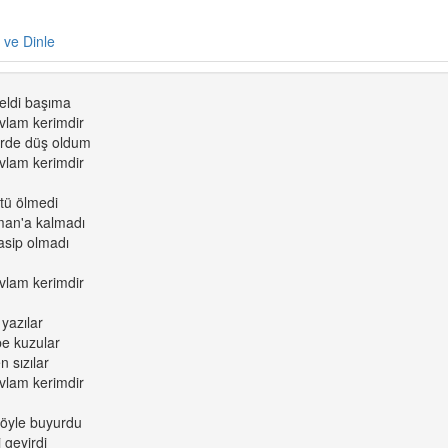
e ve Dinle
geldi başıma
vlam kerimdir
erde düş oldum
vlam kerimdir
tü ölmedi
man'a kalmadı
asip olmadı
vlam kerimdir
yazılar
pe kuzular
 sızılar
vlam kerimdir
böyle buyurdu
 geyirdi