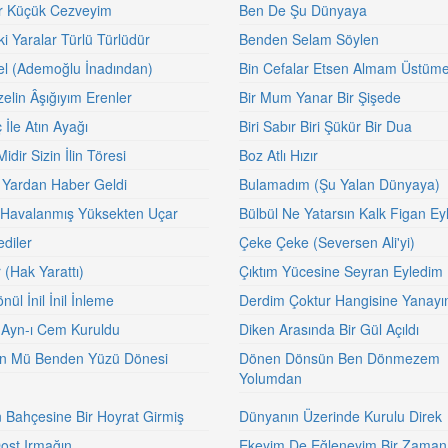
r Küçük Cezveyim
Ben De Şu Dünyaya
i Yaralar Türlü Türlüdür
Benden Selam Söylen
el (Ademoğlu İnadından)
Bin Cefalar Etsen Almam Üstüm
zelin Âşığıyım Erenler
Bir Mum Yanar Bir Şişede
 İle Atın Ayağı
Biri Sabır Biri Şükür Bir Dua
idir Sizin İlin Töresi
Boz Atlı Hızır
Yardan Haber Geldi
Bulamadım (Şu Yalan Dünyaya)
 Havalanmış Yüksekten Uçar
Bülbül Ne Yatarsın Kalk Figan Ey
diler
Çeke Çeke (Seversen Ali'yi)
r (Hak Yarattı)
Çıktım Yücesine Seyran Eyledim
nül İnil İnil İnleme
Derdim Çoktur Hangisine Yanay
i Ayn-ı Cem Kuruldu
Diken Arasında Bir Gül Açıldı
n Mü Benden Yüzü Dönesi
Dönen Dönsün Ben Dönmezem
Yolumdan
 Bahçesine Bir Hoyrat Girmiş
Dünyanın Üzerinde Kurulu Direk
ost Irmağın
Ekeyim De Eğleneyim Bir Zaman