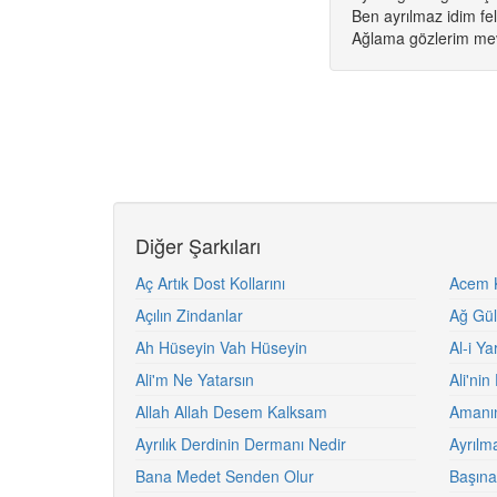
Ben ayrılmaz idim fel
Ağlama gözlerim me
Diğer Şarkıları
Aç Artık Dost Kollarını
Acem K
Açılın Zindanlar
Ağ Gül 
Ah Hüseyin Vah Hüseyin
Al-i Y
Ali'm Ne Yatarsın
Ali'ni
Allah Allah Desem Kalksam
Amanın
Ayrılık Derdinin Dermanı Nedir
Ayrılm
Bana Medet Senden Olur
Başın