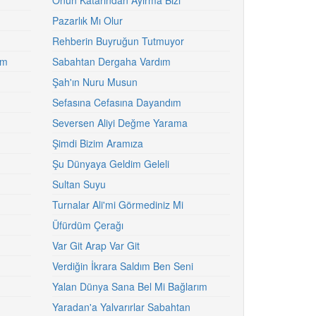
Onun Katarından Ayırma Bizi
Pazarlık Mı Olur
Rehberin Buyruğun Tutmuyor
im
Sabahtan Dergaha Vardım
Şah'ın Nuru Musun
Sefasına Cefasına Dayandım
Seversen Aliyi Değme Yarama
Şimdi Bizim Aramıza
Şu Dünyaya Geldim Geleli
Sultan Suyu
Turnalar Ali'mi Görmediniz Mi
Üfürdüm Çerağı
Var Git Arap Var Git
Verdiğin İkrara Saldım Ben Seni
Yalan Dünya Sana Bel Mi Bağlarım
Yaradan'a Yalvarırlar Sabahtan