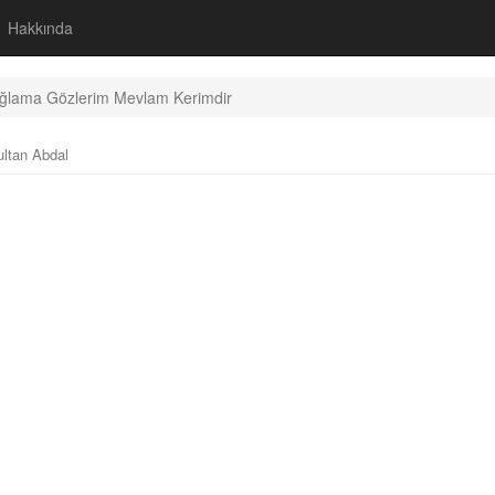
Hakkında
ğlama Gözlerim Mevlam Kerimdir
ultan Abdal