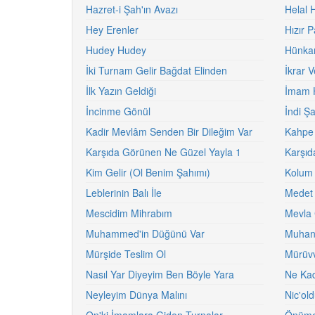
Hazret-i Şah'ın Avazı
Helal 
Hey Erenler
Hızır P
Hudey Hudey
Hünkar
İki Turnam Gelir Bağdat Elinden
İkrar 
İlk Yazın Geldiği
İmam 
İncinme Gönül
İndi Ş
Kadir Mevlâm Senden Bir Dileğim Var
Kahpe 
Karşıda Görünen Ne Güzel Yayla 1
Karşıd
Kim Gelir (Ol Benim Şahımı)
Kolum 
Leblerinin Balı İle
Medet 
Mescidim Mihrabım
Mevla 
Muhammed'in Düğünü Var
Muhann
Mürşide Teslim Ol
Mürüvv
Nasıl Yar Diyeyim Ben Böyle Yara
Ne Kad
Neyleyim Dünya Malını
Nic'old