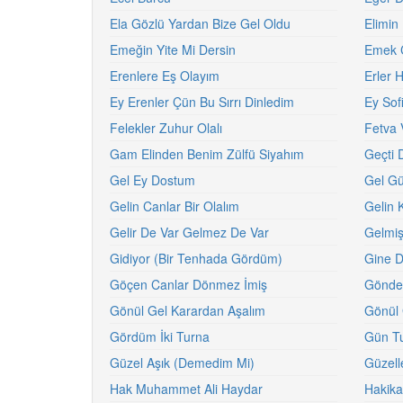
Ela Gözlü Yardan Bize Gel Oldu
Elimin
Emeğin Yite Mi Dersin
Emek 
Erenlere Eş Olayım
Erler 
Ey Erenler Çün Bu Sırrı Dinledim
Ey Sof
Felekler Zuhur Olalı
Fetva 
Gam Elinden Benim Zülfü Siyahım
Geçti 
Gel Ey Dostum
Gel G
Gelin Canlar Bir Olalım
Gelin 
Gelir De Var Gelmez De Var
Gelmiş
Gidiyor (Bir Tenhada Gördüm)
Gine De
Göçen Canlar Dönmez İmiş
Gönder
Gönül Gel Karardan Aşalım
Gönül 
Gördüm İki Turna
Gün Tu
Güzel Aşık (Demedim Mi)
Güzell
Hak Muhammet Ali Haydar
Hakikat