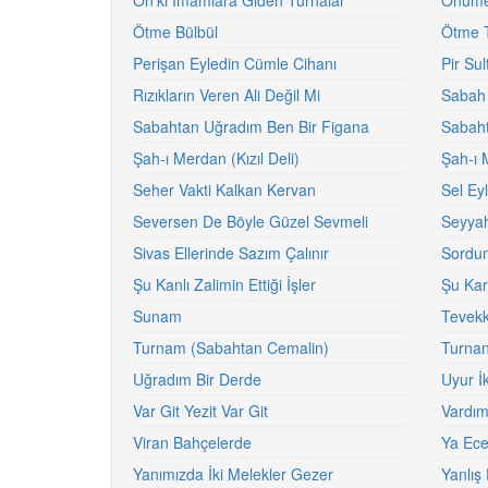
On'ki İmamlara Giden Turnalar
Önüme 
Ötme Bülbül
Ötme 
Perişan Eyledin Cümle Cihanı
Pir Sul
Rızıkların Veren Ali Değil Mi
Sabah 
Sabahtan Uğradım Ben Bir Figana
Sabah
Şah-ı Merdan (Kızıl Deli)
Şah-ı 
Seher Vakti Kalkan Kervan
Sel Ey
Seversen De Böyle Güzel Sevmeli
Seyyah
Sivas Ellerinde Sazım Çalınır
Sordu
Şu Kanlı Zalimin Ettiği İşler
Şu Kar
Sunam
Tevekk
Turnam (Sabahtan Cemalin)
Turnan
Uğradım Bir Derde
Uyur İ
Var Git Yezit Var Git
Vardım
Viran Bahçelerde
Ya Ece
Yanımızda İki Melekler Gezer
Yanlış 