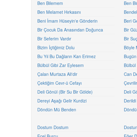
Ben Bilemem
Ben Bi
Ben Melamet Hırkasını
Bendek
Beni İmam Hüseyin'e Gönderin
Beri G
Bir Çocuk Da Anasından Doğunca
Bir Gü
Bir Seferim Vardır
Bir Suç
Bizim İçtiğimiz Dolu
Böyle M
Bu Yıl Bu Dağların Karı Erimez
Bugün 
Bülbül Gibi Zar Eylesem
Bülbül
Çalan Murtaza Ali'dir
Can De
Çektiğim Cevr-ü Cefayı
Çevrili
Deli Gönül (Bir Su Bir Gölde)
Deli Gö
Dereyi Aşağı Gelir Kurdizi
Derild
Döndün Mü Benden
Döndü
Dostum Dostum
Dostun
Ecel Burcu
Eğer D