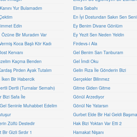
 Kanını Yur Bulamadım
Elma Sabahı
Çektim
En İyi Dostundan Sakın Sen Seni
Himmet Edin
Ey Benim Divane Gönlüm
i Özüne Bir Muradım Var
Ey Yezit Sen Neden Yeldin
Vermiş Koca Başlı Kör Kadı
Firdevs-i Ala
Dost Kervanı
Gel Benim Sarı Tanburam
üzelim Kaçma Benden
Gel İmdi Oku
Kardaş Pirden Ayak Tutalım
Gelin Rıza İle Gönderin Bizi
 İken Bir Habercik
Gerçekler Bilinmez
rtli Dertli (Turnalar Semahı)
Gitme Giden Gitme
 Bizi Safa İle
Gönül Arzediyor
Gel Seninle Muhabbet Edelim
Gönül Ne Yatarsın
tuşur
Gurbet Elde Bir Hal Geldi Başım
erin Zülfü Destedir
Hak Bizi Yoktan Var Etti 2
 Bir Gizli Sırdır 1
Hamakat Nişanı