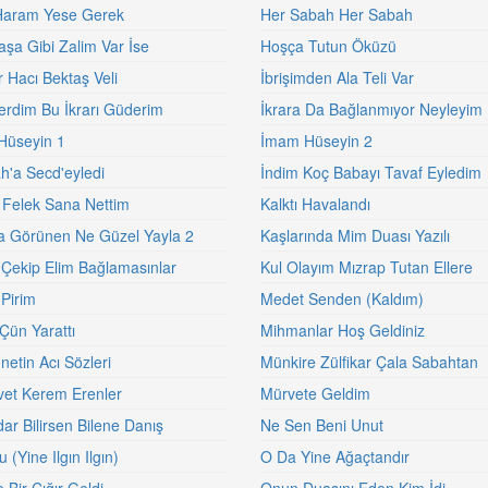
Haram Yese Gerek
Her Sabah Her Sabah
aşa Gibi Zalim Var İse
Hoşça Tutun Öküzü
 Hacı Bektaş Veli
İbrişimden Ala Teli Var
Verdim Bu İkrarı Güderim
İkrara Da Bağlanmıyor Neyleyim
Hüseyin 1
İmam Hüseyin 2
ah'a Secd'eyledi
İndim Koç Babayı Tavaf Eyledim
Felek Sana Nettim
Kalktı Havalandı
a Görünen Ne Güzel Yayla 2
Kaşlarında Mim Duası Yazılı
Çekip Elim Bağlamasınlar
Kul Olayım Mızrap Tutan Ellere
Pirim
Medet Senden (Kaldım)
Çün Yarattı
Mihmanlar Hoş Geldiniz
etin Acı Sözleri
Münkire Zülfikar Çala Sabahtan
et Kerem Erenler
Mürvete Geldim
ar Bilirsen Bilene Danış
Ne Sen Beni Unut
u (Yine Ilgın Ilgın)
O Da Yine Ağaçtandır