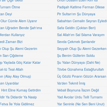
Bir Çığır Geldi
Onun Duasını Eden Kim İdi
Turnam Ötme
Padişah Katlime Ferman Dilese
tan Deyi
Pir Sultan'ım Şu Dünyaya
Olur Cümle Alem Uyanır
Sabahtan Cemalin Seyran Eyled
tan Uğradım Bende Şah'ıma
Safa Geldin (Çoktan Beri)
Merdan Kullarıyız
Sal Allah'ım Sal Sılama Varayım
ledi Zaman Bizi
Sevda Çekmek Şanlarıdır
 Olup Şu Alemi Gezerim
Seyyah Olup Şu Alemi Gezerken
m Sarı Çiğdeme
Şu Benim Güllerim Soldu
şı Yaylada Göç Katar Katar
Şu Yalan Dünyaya (Dahi Ne)
el-tü Teal-Allah
Tövbe Günahıma Estağfurullah
ın (Alay Alay Olmuş)
Üç Gözlü Pınarın Gözün Ararsan
ken Uyardılar
Va'den Tekmil İmiş
 Hint Eline Kumaş Getirdim
Vebali Boynuna İlazım Değil
ldir Ya Didardır Ya Nasip
Yad Avcılar Urdu Telli Turnamı
Fetva İle Yola Gidilmez
Yar Seninle (Ne Sen Beni Unut)