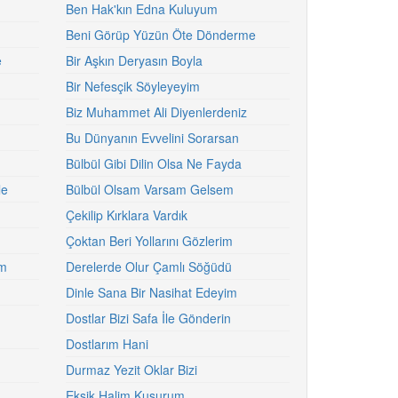
Ben Hak'kın Edna Kuluyum
Beni Görüp Yüzün Öte Dönderme
e
Bir Aşkın Deryasın Boyla
Bir Nefesçik Söyleyeyim
Biz Muhammet Ali Diyenlerdeniz
Bu Dünyanın Evvelini Sorarsan
Bülbül Gibi Dilin Olsa Ne Fayda
le
Bülbül Olsam Varsam Gelsem
Çekilip Kırklara Vardık
Çoktan Beri Yollarını Gözlerim
ım
Derelerde Olur Çamlı Söğüdü
Dinle Sana Bir Nasihat Edeyim
Dostlar Bizi Safa İle Gönderin
Dostlarım Hani
Durmaz Yezit Oklar Bizi
Eksik Halim Kusurum