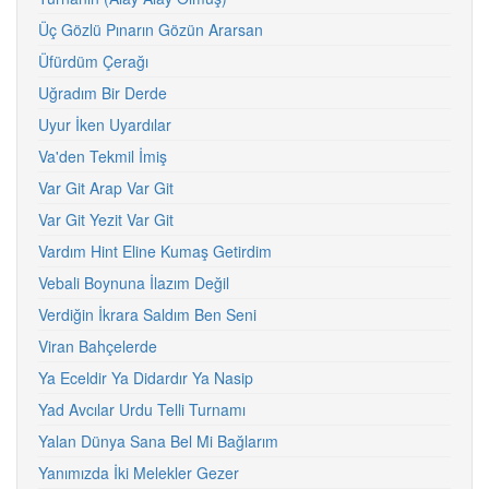
Üç Gözlü Pınarın Gözün Ararsan
Üfürdüm Çerağı
Uğradım Bir Derde
Uyur İken Uyardılar
Va'den Tekmil İmiş
Var Git Arap Var Git
Var Git Yezit Var Git
Vardım Hint Eline Kumaş Getirdim
Vebali Boynuna İlazım Değil
Verdiğin İkrara Saldım Ben Seni
Viran Bahçelerde
Ya Eceldir Ya Didardır Ya Nasip
Yad Avcılar Urdu Telli Turnamı
Yalan Dünya Sana Bel Mi Bağlarım
Yanımızda İki Melekler Gezer