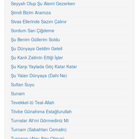
Seyyah Olup Şu Alemi Gezerken
Şimdi Bizim Aramıza
Sivas Ellerinde Sazım Çalınır
Sordum Sarı Çiğdeme
Şu Benim Güllerim Soldu
Şu Dünyaya Geldim Geleli
Şu Kanlı Zalimin Ettiği İşler
Şu Karşı Yaylada Göç Katar Katar
Şu Yalan Dünyaya (Dahi Ne)
Sultan Suyu
Sunam
Tevekkel-tü Teal-Allah
Tövbe Günahıma Estağfurullah
Turnalar Ali'mi Görmediniz Mi
Turnam (Sabahtan Cemalin)
Turnanın (Alay Alay Olmuş)