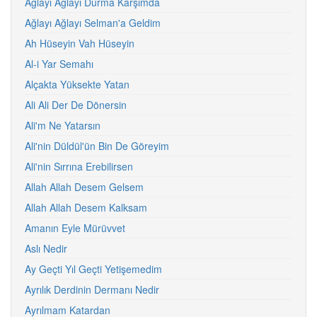
Ağlayı Ağlayı Durma Karşımda
Ağlayı Ağlayı Selman'a Geldim
Ah Hüseyin Vah Hüseyin
Al-i Yar Semahı
Alçakta Yüksekte Yatan
Ali Ali Der De Dönersin
Ali'm Ne Yatarsın
Ali'nin Düldül'ün Bin De Göreyim
Ali'nin Sırrına Erebilirsen
Allah Allah Desem Gelsem
Allah Allah Desem Kalksam
Amanın Eyle Mürüvvet
Aslı Nedir
Ay Geçti Yıl Geçti Yetişemedim
Ayrılık Derdinin Dermanı Nedir
Ayrılmam Katardan