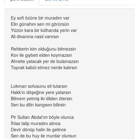
Ey sofi özüne bir muradım var
Elin günahını sen mi görürsün
Yüzün kara bir külhanda yerin var
Ali divanına nasıl varırsın
Rehberin kim olduğunu bilmezsin
Kov ile gıybeti elden koymazsın
Ahrette yatacak yer de bulamazsın
Toprak kabül etmez nerde kalırsın
Lokman sofusunu eli tutarsın
Hakk'ın döşeğine yere yatarsın
Bilmem yetmiş iki dilden ötersin
Sen bu dilin kangısını bilirsin
Pir Sultan Abdal'ım böyle olunca
İhlas talip muradını alınca
Devir dönüp halin ile gelince
Sen de bu huy ile murdar olursun