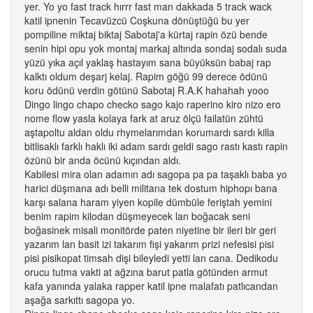
yer. Yo yo fast track hırrr fast man dakkada 5 track wack
katil ipnenin Tecavüzcü Coşkuna dönüştüğü bu yer
pompiline miktaj biktaj Sabotaj'a kürtaj rapin özü bende
senin hipi opu yok montaj markaj altında sondaj sodalı suda
yüzü yıka açıl yaklaş hastayım sana büyüksün babaj rap
kalktı oldum deşarj kelaj. Rapim göğü 99 derece ödünü
koru ödünü verdin götünü Sabotaj R.A.K hahahah yooo
Dingo lingo chapo checko sago kajo raperino kiro nizo ero
nome flow yasla kolaya fark at aruz ölçü failatün zühtü
aştapoltu aldan oldu rhymelarımdan korumardı sardı killa
bitlisaklı farklı haklı iki adam sardı geldi sago rastı kastı rapin
özünü bir anda öcünü kıçından aldı.
Kabilesi mira olan adamın adı sagopa pa pa taşaklı baba yo
harici düşmana adı belli militana tek dostum hiphopı bana
karşı salana haram yiyen kopile dümbüle feriştah yemini
benim rapim kilodan düşmeyecek lan boğacak seni
boğasinek misali monitörde paten niyetine bir ileri bir geri
yazarım lan basit izi takarım fişi yakarım prizi nefesisi pisi
pisi pisikopat timsah dişi bileyledi yetti lan cana. Dedikodu
orucu tutma vakti at ağzına barut patla götünden armut
kafa yanında yalaka rapper katil ipne malafatı patlıcandan
aşağa sarkıttı sagopa yo.