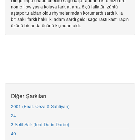
Dingo lingo chapo checko sago kajo raperino kiro nizo ero
nome flow yasla kolaya fark at aruz ölçü failatün zühtü
aştapoltu aldan oldu rhymelarımdan korumardı sardı killa
bitlisaklı farklı haklı iki adam sardı geldi sago rastı kastı rapin
özünü bir anda öcünü kıçından aldı.
Diğer Şarkıları
2001 (Feat. Ceza & Sahtiyan)
24
3 Sefil Şair (feat Derin Darbe)
40