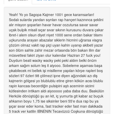
Yeah! Yo yo Sagopa Kajmer 1001 gece karamsarları!
Sodalı sularda yandan sıyrılan rap hançeri kazınınca şeklini
alır misyon şoparları havar havar cozutursa savar savar
uçak bulpik misali sıçar sıvar sıkının kurusunu duvara çakar
ibret-i alem olsun diyet niyet 1000 sene ordan bakar tılsımı
uçkurunda arayan abazalar siklerin hicmini uğrarsa viagra
çözüm olmaz vakit rap piçi uyan kahin uyanıp akibeti yazar
son ölüm sahte zahir mezar ortasında bön bakan ilim dar
müsvettesi fakiri ziyan olur kalendar Haziran 27 fuck you!
Duydum beati wacky wacky peki peki aldım belki önüm
arkam sağım solum leş it aiyooo. Sobeleme aşaması başa
çıkabilecek mi bellek işi misilleme yapılan körpe rapleri boş
sözleri 97 özleri 98 çölmezi ipne diyen ağzındaki azı diş
kajmerin gölgesi yo blublublu etine giren kökün acısı blublu
rapin kancası becerdiğin pulsipini aştı aceminin sicimi
kütlesinden intikam aldı aiyooooo yaba daba duu. Baskülün
Herküle dönüştüğü şu an kit, iç yumurta git kabar az buçuk
ahkamın boyu 1,75 ise siksinler beni 55'e dua rap bu ya
şıçar sıvar eder koma, fast tracker eder fast man dakikada
5 track ver katilin IBNENIN Tecavüzcü Coşkuna dönüştüğü