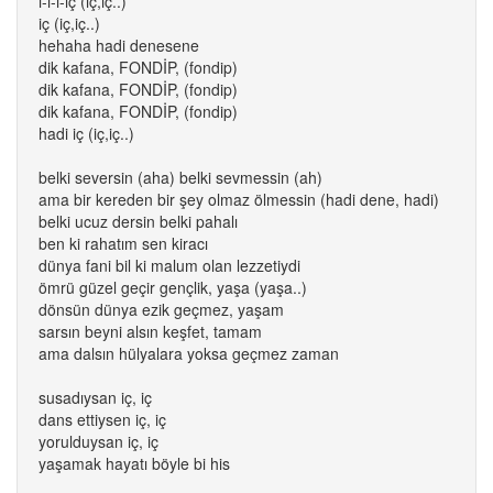
i-i-i-iç (iç,iç..)
iç (iç,iç..)
hehaha hadi denesene
dik kafana, FONDİP, (fondip)
dik kafana, FONDİP, (fondip)
dik kafana, FONDİP, (fondip)
hadi iç (iç,iç..)
belki seversin (aha) belki sevmessin (ah)
ama bir kereden bir şey olmaz ölmessin (hadi dene, hadi)
belki ucuz dersin belki pahalı
ben ki rahatım sen kiracı
dünya fani bil ki malum olan lezzetiydi
ömrü güzel geçir gençlik, yaşa (yaşa..)
dönsün dünya ezik geçmez, yaşam
sarsın beyni alsın keşfet, tamam
ama dalsın hülyalara yoksa geçmez zaman
susadıysan iç, iç
dans ettiysen iç, iç
yorulduysan iç, iç
yaşamak hayatı böyle bi his