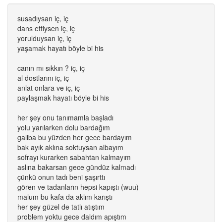
susadıysan iç, iç
dans ettiysen iç, iç
yorulduysan iç, iç
yaşamak hayatı böyle bi his
canın mı sıkkın ? iç, iç
al dostlarını iç, iç
anlat onlara ve iç, iç
paylaşmak hayatı böyle bi his
her şey onu tanımamla başladı
yolu yarılarken dolu bardağım
galiba bu yüzden her gece bardayım
bak ayık aklına soktuysan albayım
sofrayı kurarken sabahtan kalmayım
aslına bakarsan gece gündüz kalmadı
çünkü onun tadı beni şaşırttı
gören ve tadanların hepsi kapıştı (wuu)
malum bu kafa da aklım karıştı
her şey güzel de tatlı atıştım
problem yoktu gece daldım apıştım