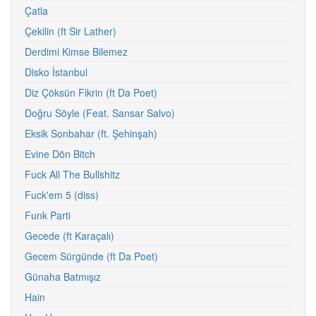
Çatla
Çekilin (ft Sir Lather)
Derdimi Kimse Bilemez
Disko İstanbul
Diz Çöksün Fikrin (ft Da Poet)
Doğru Söyle (Feat. Sansar Salvo)
Eksik Sonbahar (ft. Şehinşah)
Evine Dön Bitch
Fuck All The Bullshitz
Fuck'em 5 (diss)
Funk Parti
Gecede (ft Karaçalı)
Gecem Sürgünde (ft Da Poet)
Günaha Batmışız
Hain