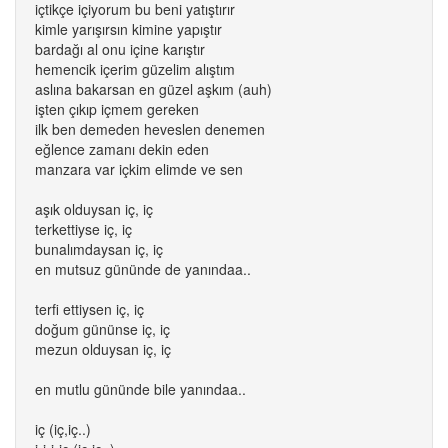
içtikçe içiyorum bu beni yatıştırır
kimle yarışırsın kimine yapıştır
bardağı al onu içine karıştır
hemencik içerim güzelim alıştım
aslına bakarsan en güzel aşkım (auh)
işten çıkıp içmem gereken
ilk ben demeden heveslen denemen
eğlence zamanı dekin eden
manzara var içkim elimde ve sen
aşık olduysan iç, iç
terkettiyse iç, iç
bunalımdaysan iç, iç
en mutsuz gününde de yanındaa..
terfi ettiysen iç, iç
doğum gününse iç, iç
mezun olduysan iç, iç
en mutlu gününde bile yanındaa..
iç (iç,iç..)