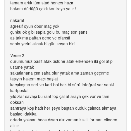
tamam artık tüm stad herkes hazır
hakem düdüğü çaldı kontraya yatır !
nakarat
agresif oyun öbür maç yok
çünkü ok gibi sapla golü bu maç son şans
as takıma paftan genç ve ofansif
senin yerini alıcak bi gün koşan biri
Verse 2
durumumuz basit atak üstüne atak erkenden iki gol atıp
üstüne yatak
sakatlanana çim saha olur yatak ama zaman geçirme
taşıyın hakem maçı başlat
karşılaşma sert ve kart bol bak bi sürü fotoğraf var sanki
kartpostal
yıldızlar savaşı bu rant top çal at araya çek vur ve tam
doksan
santraya koş hadi her şeye baştan düdük çalınca akmaya
başladı dakika
ortada yoksan hoca dışarı alır zaman kısıtlı forman elinden
alınır