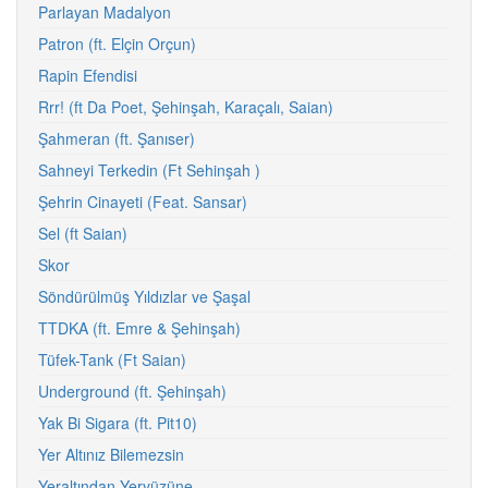
Parlayan Madalyon
Patron (ft. Elçin Orçun)
Rapin Efendisi
Rrr! (ft Da Poet, Şehinşah, Karaçalı, Saian)
Şahmeran (ft. Şanıser)
Sahneyi Terkedin (Ft Sehinşah )
Şehrin Cinayeti (Feat. Sansar)
Sel (ft Saian)
Skor
Söndürülmüş Yıldızlar ve Şaşal
TTDKA (ft. Emre & Şehinşah)
Tüfek-Tank (Ft Saian)
Underground (ft. Şehinşah)
Yak Bi Sigara (ft. Pit10)
Yer Altınız Bilemezsin
Yeraltından Yeryüzüne