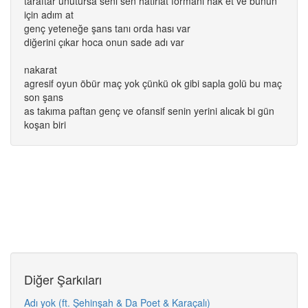
taraftar unutursa seni sen hatırlat formanı hak et ve bunun
için adım at
genç yeteneğe şans tanı orda hası var
diğerini çıkar hoca onun sade adı var
nakarat
agresif oyun öbür maç yok çünkü ok gibi sapla golü bu maç
son şans
as takıma paftan genç ve ofansif senin yerini alıcak bi gün
koşan biri
Diğer Şarkıları
Adı yok (ft. Şehinşah & Da Poet & Karaçalı)