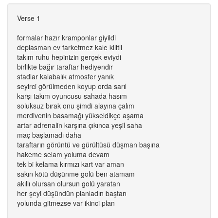
Verse 1
formalar hazır kramponlar giyildi
deplasman ev farketmez kale kilitli
takım ruhu hepinizin gerçek eviydi
birlikte bağır taraftar hediyendir
stadlar kalabalık atmosfer yanık
seyirci görülmeden koyup orda sarıl
karşı takım oyuncusu sahada hasım
soluksuz bırak onu şimdi alayına çalım
merdivenin basamağı yükseldikçe aşama
artar adrenalin karşına çıkınca yeşil saha
maç başlamadı daha
taraftarın görüntü ve gürültüsü düşman başına
hakeme selam yoluma devam
tek bi kelama kırmızı kart var aman
sakın kötü düşünme golü ben atamam
akıllı olursan olursun golü yaratan
her şeyi düşündün planladın baştan
yolunda gitmezse var ikinci plan