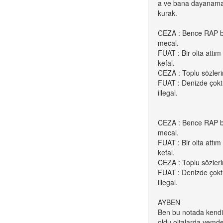
a ve bana dayanamaz
kurak.
CEZA : Bence RAP bu
mecal.
FUAT : Bir olta attı
kefal.
CEZA : Toplu sözleri
FUAT : Denizde çok
illegal.
CEZA : Bence RAP bu
mecal.
FUAT : Bir olta attı
kefal.
CEZA : Toplu sözleri
FUAT : Denizde çok
illegal.
AYBEN
Ben bu notada kendi
oldu oltalarda yemde