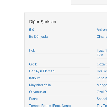
Diğer Şarkıları
5-0
Antren
Bu Dünyada
Cihana
Fok
Fuat (
Ekin
Gidik
Gözaltı
Her Ayın Elemanı
Her Ye
Kalbüm
Kendin
Mayınları Yolla
Meng
Okyanuslar
Özel P
Pusat
School
Tembel Remix (Feat. Neşe)
Tey Te