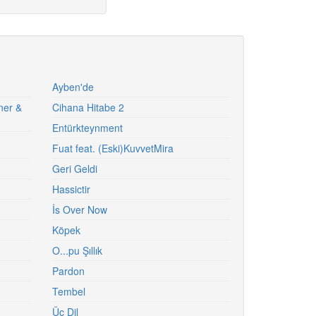
Ayben'de
ner &
Cihana Hitabe 2
Entürkteynment
Fuat feat. (Eski)KuvvetMira
Geri Geldi
Hassictir
İs Over Now
Köpek
O...pu Şıllık
Pardon
Tembel
Üç Dil