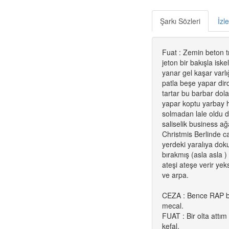
Şarkı Sözleri
İzl
Fuat : Zemin beton t
jeton bir bakışla iske
yanar gel kaşar varl
patla beşe yapar dir
tartar bu barbar dol
yapar koptu yarbay 
solmadan lale oldu
saliselik business a
Christmis Berlinde 
yerdeki yaralıya do
bırakmış (asla asla ) 
ateşi ateşe verir ye
ve arpa.
CEZA : Bence RAP bu
mecal.
FUAT : Bir olta attı
kefal.