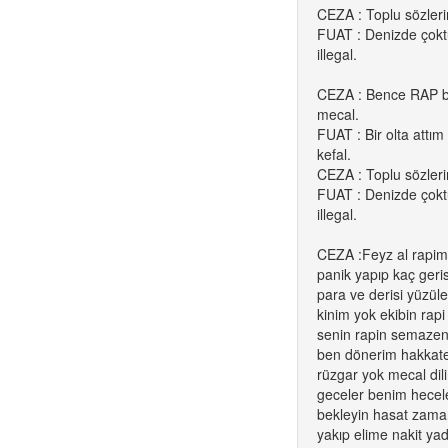
CEZA : Toplu sözleri
FUAT : Denizde çok
illegal.
CEZA : Bence RAP bu
mecal.
FUAT : Bir olta attı
kefal.
CEZA : Toplu sözleri
FUAT : Denizde çok
illegal.
CEZA :Feyz al rapim
panik yapıp kaç geris
para ve derisi yüzü
kinim yok ekibin rapi 
senin rapin semazen
ben dönerim hakkaten
rüzgar yok mecal dil
geceler benim hecele
bekleyin hasat zaman
yakıp elime nakit ya