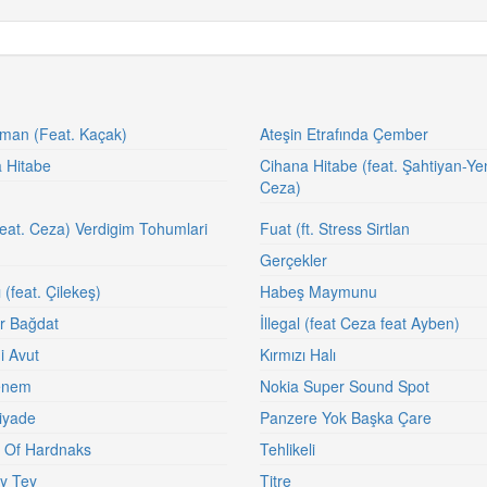
man (Feat. Kaçak)
Ateşin Etrafında Çember
 Hitabe
Cihana Hitabe (feat. Şahtiyan-Ye
Ceza)
feat. Ceza) Verdigim Tohumlari
Fuat (ft. Stress Sirtlan
Gerçekler
 (feat. Çilekeş)
Habeş Maymunu
r Bağdat
İllegal (feat Ceza feat Ayben)
i Avut
Kırmızı Halı
enem
Nokia Super Sound Spot
iyade
Panzere Yok Başka Çare
 Of Hardnaks
Tehlikeli
y Tey
Titre