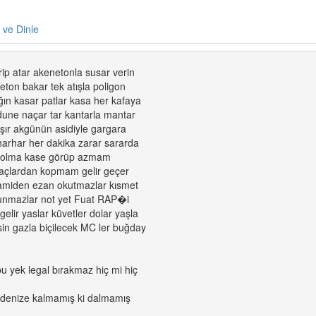
e ve Dinle
rip atar akenetonla susar verin
leton bakar tek atışla poligon
ığın kasar patlar kasa her kafaya
dune naçar tar kantarla mantar
aşır akgünün asidiyle gargara
harhar her dakika zarar sararda
 dolma kase görüp azmam
ğaçlardan kopmam gelir geçer
camiden ezan okutmazlar kısmet
kunmazlar not yet Fuat RAP�i
gelir yaslar küvetler dolar yaşla
ksin gazla biçilecek MC ler buğday
 yek legal bırakmaz hiç mi hiç
m denize kalmamış ki dalmamış