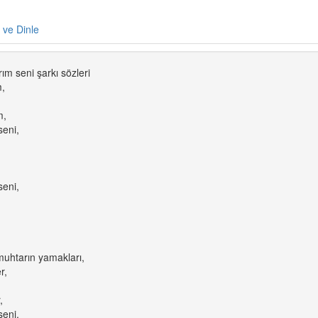
e ve Dinle
ım seni şarkı sözleri
m,
,
m,
seni,
seni,
,
muhtarın yamakları,
r,
,
seni,