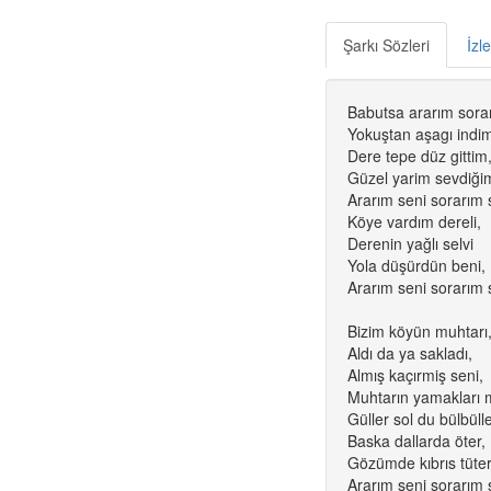
Şarkı Sözleri
İzl
Babutsa ararım sorar
Yokuştan aşagı indi
Dere tepe düz gittim
Güzel yarim sevdiği
Ararım seni sorarım 
Köye vardım dereli,
Derenin yağlı selvi
Yola düşürdün beni,
Ararım seni sorarım 
Bizim köyün muhtarı
Aldı da ya sakladı,
Almış kaçırmiş seni,
Muhtarın yamakları 
Güller sol du bülbülle
Baska dallarda öter,
Gözümde kıbrıs tüter
Ararım seni sorarım 