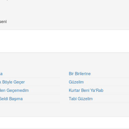
seni
sa
Bir Birilerine
k Böyle Geçer
Güzelim
den Geçemedim
Kurtar Beni Ya'Rab
Geldi Başıma
Tabi Güzelim