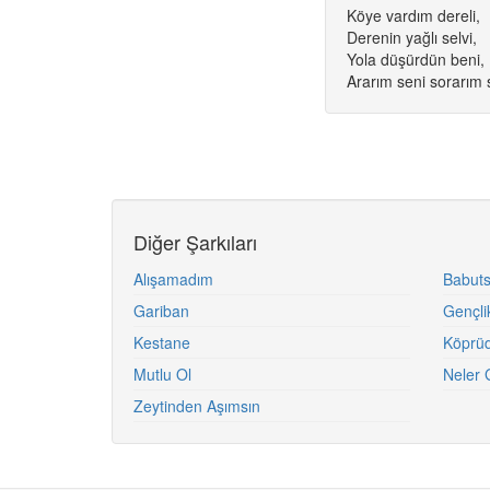
Köye vardım dereli,
Derenin yağlı selvi,
Yola düşürdün beni,
Ararım seni sorarım 
Diğer Şarkıları
Alışamadım
Babut
Gariban
Gençli
Kestane
Köprü
Mutlu Ol
Neler 
Zeytinden Aşımsın