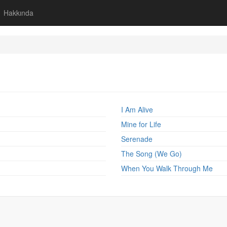
Hakkında
I Am Alive
Mine for Life
Serenade
The Song (We Go)
When You Walk Through Me