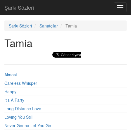
Şarkı Sözleri
Toggl
navig
Şarkı Sözleri
Sanatçılar
Tamia
Tamia
Almost
Careless Whisper
Happy
It's A Party
Long Distance Love
Loving You Still
Never Gonna Let You Go