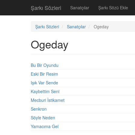
Şarkı Sözleri
Sanatçılar
Şarkı Sözü Ekle
Şarkı Sözleri
Sanatçılar
Ogeday
Ogeday
Bu Bir Oyundu
Eski Bir Resim
Işık Var Sende
Kaybettim Seni
Mecburi İstikamet
Senkron
Söyle Neden
Yamacıma Gel