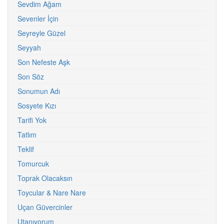
Sevdim Ağam
Sevenler İçin
Seyreyle Güzel
Seyyah
Son Nefeste Aşk
Son Söz
Sonumun Adı
Sosyete Kızı
Tarifi Yok
Tatlım
Teklif
Tomurcuk
Toprak Olacaksın
Toycular & Nare Nare
Uçan Güvercinler
Utanıyorum