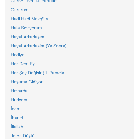
Gurbeti Ben Mi Yarattım
Gururum
Hadi Hadi Meleğim
Hala Seviyorum
Hayat Arkadaşım
Hayat Arkadasim (Ya Sonra)
Hediye
Her Dem Ey
Her Şey Değişir (ft. Pamela
Hoşuma Gidiyor
Hovarda
Huriyem
İçem
İhanet
İllallah
Jeton Düştü