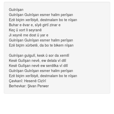
Gulnîşan
Gulnîşan Gulnîşan esmer halim perîşan
Ezê biçim xerîbiyê, destmalam bo te nîşan
Buhar e êvar e, sîyê girtî zinar e
Keç û xort li seyranê
Ji xeynê me dost û yar e
Gulnîşan Gulnîşan esmer halim perîşan
Ezê biçim xûrbetê, da bo te bikem nîşan
Gulnîşan gulgulî, kesk û sor da xemilî
Kesê Gulîşan nevê, ew delala vî dilî
Kesê Gulîşan nevê ew serdilka vî dilî
Gulnîşan Gulnîşan esmer halim perîşan
Ezê biçim xerîbiyê, destmalam bo te nîşan
Çavkanî: Hesenê Cizîrî
Berhevkar: Şivan Perwer