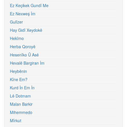
Ez Keçikek Gundî Me
Ez Nexweş İm
Gulîzer
Hay Gidî Xeydokê
Hekîmo
Herba Qoroyê
Hesenîko Û Asê
Hevalê Bargiran İm
Heybênin
Kîne Em?
Kurd İn Em İn
Lê Dotmam
Malan Barkir
Mihemmedo
Mîrkut