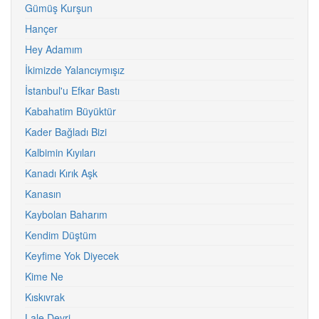
Gümüş Kurşun
Hançer
Hey Adamım
İkimizde Yalancıymışız
İstanbul'u Efkar Bastı
Kabahatim Büyüktür
Kader Bağladı Bizi
Kalbimin Kıyıları
Kanadı Kırık Aşk
Kanasın
Kaybolan Baharım
Kendim Düştüm
Keyfime Yok Diyecek
Kime Ne
Kıskıvrak
Lale Devri