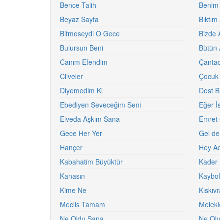
Bence Talih
Benim
Beyaz Sayfa
Bıktım 
Bitmeseydi O Gece
Bizde 
Bulursun Beni
Bütün 
Canım Efendim
Çantad
Cilveler
Çocuk
Diyemedim Ki
Dost Bi
Ebediyen Seveceğim Seni
Eğer İ
Elveda Aşkım Sana
Emret 
Gece Her Yer
Gel de
Hançer
Hey A
Kabahatim Büyüktür
Kader 
Kanasın
Kaybol
Kime Ne
Kıskıv
Meclis Tamam
Melekl
Ne Oldu Sana
Ne Olu