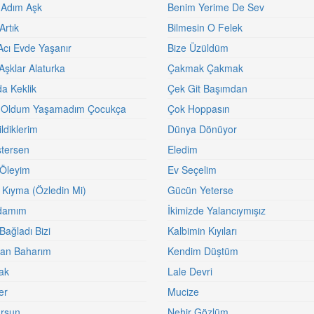
 Adım Aşk
Benim Yerime De Sev
Artık
Bilmesin O Felek
Acı Evde Yaşanır
Bize Üzüldüm
Aşklar Alaturka
Çakmak Çakmak
a Keklik
Çek Git Başımdan
 Oldum Yaşamadım Çocukça
Çok Hoppasın
ldiklerim
Dünya Dönüyor
stersen
Eledim
Öleyim
Ev Seçelim
 Kıyma (Özledin Mi)
Gücün Yeterse
damım
İkimizde Yalancıymışız
Bağladı Bizi
Kalbimin Kıyıları
an Baharım
Kendim Düştüm
rak
Lale Devri
er
Mucize
rsun
Nehir Gözlüm