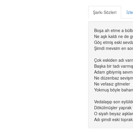
Şarkı Sözleri
İzl
Boşa ah etme a bülb
Ne aşk kaldı ne de g
Göç etmiş eski sevd
Şimdi mevsim en son
Çok eskiden adı var
Başka bir tadı varmı
Adam gibiymiş sevm
Ne düzenbaz sevişm
Ne vefasız gitmeler
Yokmuş böyle bahan
Vedalaşıp son eylüld
Dökülmüşler yaprak
O siyah beyaz aşklar
Adı şimdi eski toprak