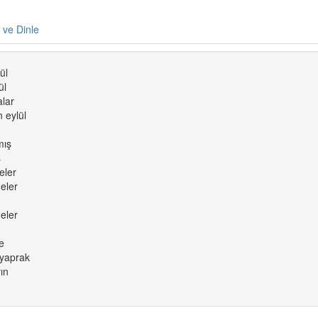
e ve Dinle
ül
ül
alar
 eylül
mış
ş
eler
eler
eler
e
 yaprak
ın