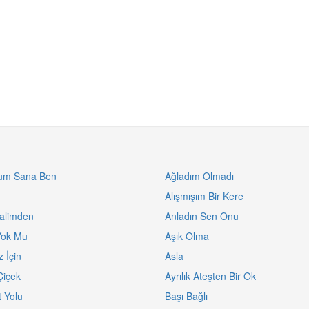
rum Sana Ben
Ağladım Olmadı
Alışmışım Bir Kere
alimden
Anladın Sen Onu
Yok Mu
Aşık Olma
 İçin
Asla
Çiçek
Ayrılık Ateşten Bir Ok
 Yolu
Başı Bağlı