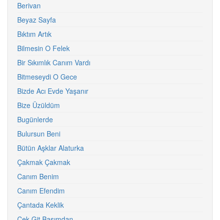
Berivan
Beyaz Sayfa
Bıktım Artık
Bilmesin O Felek
Bir Sıkımlık Canım Vardı
Bitmeseydi O Gece
Bizde Acı Evde Yaşanır
Bize Üzüldüm
Bugünlerde
Bulursun Beni
Bütün Aşklar Alaturka
Çakmak Çakmak
Canım Benim
Canım Efendim
Çantada Keklik
Çek Git Başımdan