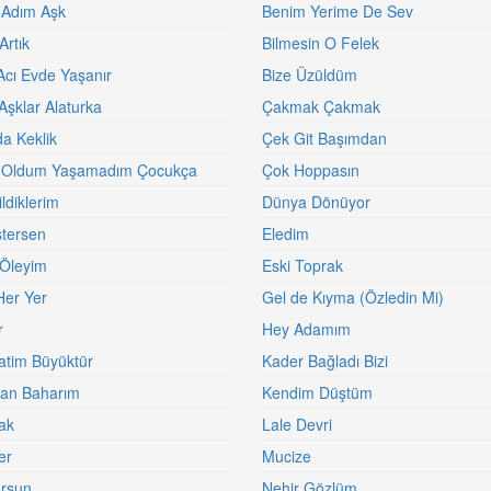
 Adım Aşk
Benim Yerime De Sev
Artık
Bilmesin O Felek
Acı Evde Yaşanır
Bize Üzüldüm
Aşklar Alaturka
Çakmak Çakmak
a Keklik
Çek Git Başımdan
 Oldum Yaşamadım Çocukça
Çok Hoppasın
ldiklerim
Dünya Dönüyor
stersen
Eledim
Öleyim
Eski Toprak
er Yer
Gel de Kıyma (Özledin Mi)
r
Hey Adamım
tim Büyüktür
Kader Bağladı Bizi
an Baharım
Kendim Düştüm
rak
Lale Devri
er
Mucize
rsun
Nehir Gözlüm