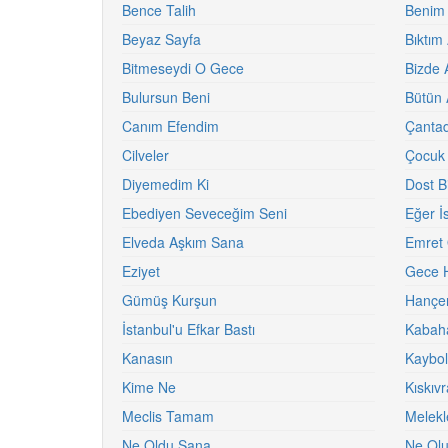
Bence Talih
Benim
Beyaz Sayfa
Bıktım 
Bitmeseydi O Gece
Bizde 
Bulursun Beni
Bütün 
Canım Efendim
Çantad
Cilveler
Çocuk
Diyemedim Ki
Dost Bi
Ebediyen Seveceğim Seni
Eğer İ
Elveda Aşkım Sana
Emret 
Eziyet
Gece H
Gümüş Kurşun
Hançe
İstanbul'u Efkar Bastı
Kabaha
Kanasın
Kaybol
Kime Ne
Kıskıv
Meclis Tamam
Melekl
Ne Oldu Sana
Ne Olu