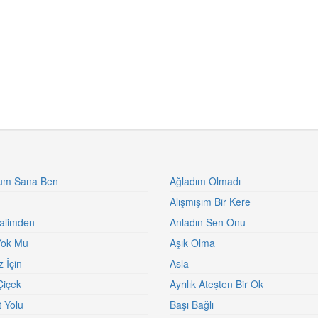
rum Sana Ben
Ağladım Olmadı
Alışmışım Bir Kere
alimden
Anladın Sen Onu
Yok Mu
Aşık Olma
 İçin
Asla
Çiçek
Ayrılık Ateşten Bir Ok
 Yolu
Başı Bağlı