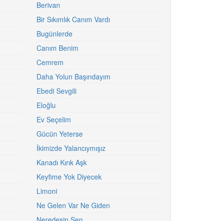
Berivan
Bir Sıkımlık Canım Vardı
Bugünlerde
Canım Benim
Cemrem
Daha Yolun Başındayım
Ebedi Sevgili
Eloğlu
Ev Seçelim
Gücün Yeterse
İkimizde Yalancıymışız
Kanadı Kırık Aşk
Keyfime Yok Diyecek
Limoni
Ne Gelen Var Ne Giden
Neredesin Sen