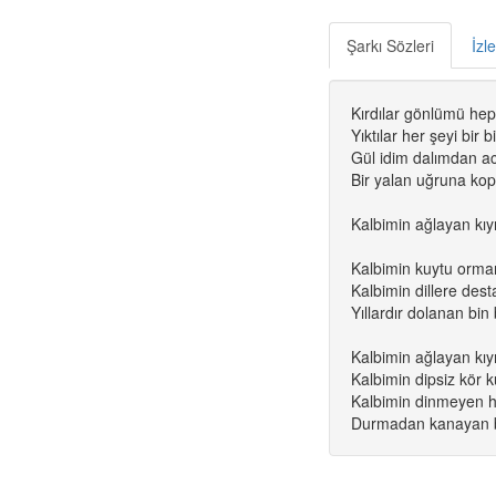
Şarkı Sözleri
İzl
Kırdılar gönlümü hep 
Yıktılar her şeyi bir bi
Gül idim dalımdan a
Bir yalan uğruna kop
Kalbimin ağlayan kıyı
Kalbimin kuytu orman
Kalbimin dillere des
Yıllardır dolanan bin 
Kalbimin ağlayan kıyı
Kalbimin dipsiz kör k
Kalbimin dinmeyen h
Durmadan kanayan bi