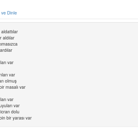
e ve Dinle
aldattılar
r aldılar
cımasızca
ardılar
ları var
ları var
tan olmuş
bir masalı var
ları var
uyuları var
icran dolu
n bir yarası var