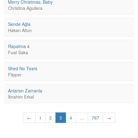
Merry Christmas, Baby
Christina Aguilera
Sende Ağla
Hakan Altun
Rapatma 4
Fuat Saka
Shed No Tears
Flipper
Anlarsın Zamanla
İbrahim Erkal
(current)
←
1
2
3
4
…
767
→