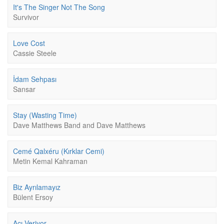
It's The Singer Not The Song
Survivor
Love Cost
Cassie Steele
İdam Sehpası
Sansar
Stay (Wasting Time)
Dave Matthews Band and Dave Matthews
Cemé Qalxéru (Kırklar Cemi)
Metin Kemal Kahraman
Biz Ayrılamayız
Bülent Ersoy
Acı Veriyor