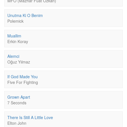
MFÖ (Mazhar Fuat Özkan)
Unutma Ki O Benim
Polemick
Muallim
Erkin Koray
Alemci
Oğuz Yılmaz
If God Made You
Five For Fighting
Grown Apart
7 Seconds
There Is Still A Little Love
Elton John