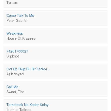
Tyrese
Come Talk To Me
Peter Gabriel
Weakness
House Of Krazees
74261700027
Slipknot
Gel Ey Tâlip Bu Bir Esrar-ı ..
Aşık Veysel
Call Me
Sweet, The
Terketmek Ne Kadar Kolay
İbrahim Tatlıses