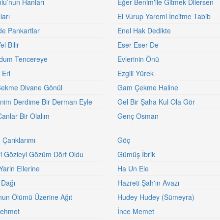
lu’nun Hanları
Eğer Benim'ile Gitmek Dilersen
ları
El Vurup Yaremi İncitme Tabib
de Pankartlar
Enel Hak Dedikte
l Bilir
Eser Eser De
ydum Tencereye
Evlerinin Önü
 Eri
Ezgili Yürek
ekme Divane Gönül
Gam Çekme Haline
nim Derdime Bir Derman Eyle
Gel Bir Şaha Kul Ola Gör
Canlar Bir Olalım
Genç Osman
 Çarıklarımı
Göç
i Gözleyi Gözüm Dört Oldu
Gümüş İbrik
arin Ellerine
Ha Un Ele
 Dağı
Hazreti Şah'ın Avazı
nun Ölümü Üzerine Ağıt
Hudey Hudey (Sümeyra)
Mehmet
İnce Memet