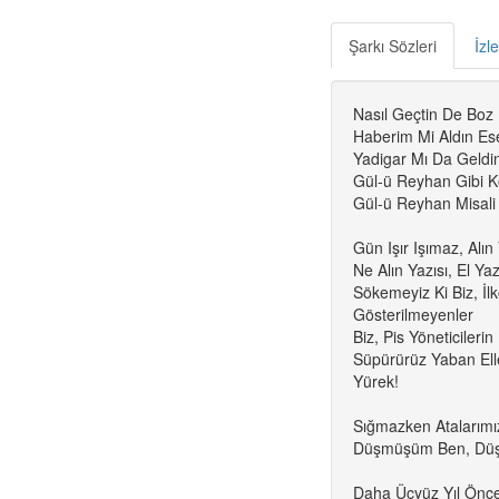
Şarkı Sözleri
İzl
Nasıl Geçtin De Boz 
Haberim Mi Aldın Es
Yadigar Mı Da Geldi
Gül-ü Reyhan Gibi K
Gül-ü Reyhan Misali
Gün Işır Işımaz, Alın
Ne Alın Yazısı, El Yaz
Sökemeyiz Ki Biz, İlk
Gösterilmeyenler
Biz, Pis Yöneticilerin
Süpürürüz Yaban Eller
Yürek!
Sığmazken Atalarımı
Düşmüşüm Ben, Düş
Daha Üçyüz Yıl Önce