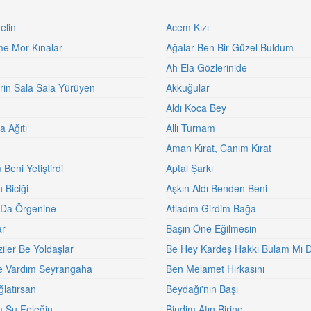
elin
Acem Kızı
me Mor Kınalar
Ağalar Ben Bir Güzel Buldum
Ah Ela Gözlerinide
erin Sala Sala Yürüyen
Akkuğular
ğ
Aldı Koca Bey
a Ağıtı
Allı Turnam
Aman Kırat, Canım Kırat
Beni Yetiştirdi
Aptal Şarkı
n Biciği
Aşkın Aldı Benden Beni
 Da Örgenine
Atladım Girdim Bağa
ar
Başın Öne Eğilmesin
iler Be Yoldaşlar
Be Hey Kardeş Hakkı Bulam Mı D
e Vardım Seyrangaha
Ben Melamet Hırkasını
ğlatırsan
Beydağı'nın Başı
 Şu Feleğin
Bindim Atın Birine