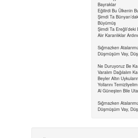
Bayraklar
Eğilirdi Bu Ülkenin B
Şimdi Ta Bünyan’daki
Büyümüş
Şimdi Ta Ereğli’deki D
Alır Karanlıklar Ard
Sığmazken Atalarımı
Düşmüşüm Vay, Düşm
Ne Duruyoruz Be Kard
Varalım Dağılalım K
Beyler Altın Uykula
Yollarını Temizliyelim
Al Güneşten Bile Uta
Sığmazken Atalarımı
Düşmüşüm Vay, Düşm