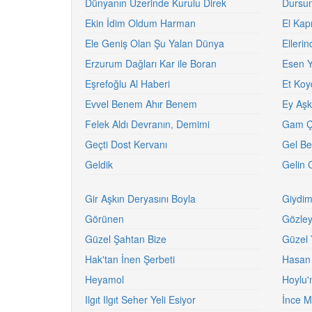
Dünyanın Üzerinde Kurulu Direk
Dursun
Ekin İdim Oldum Harman
El Kapı
Ele Geniş Olan Şu Yalan Dünya
Ellerin
Erzurum Dağları Kar ile Boran
Esen Ye
Eşrefoğlu Al Haberi
Et Ko
Evvel Benem Ahır Benem
Ey Aşk
Felek Aldı Devranın, Demimi
Gam Ç
Geçti Dost Kervanı
Gel Be
Geldik
Gelin 
Gir Aşkın Deryasını Boyla
Giydim
Görünen
Gözley
Güzel Şahtan Bize
Güzel Y
Hak'tan İnen Şerbeti
Hasan
Heyamol
Hoylu'
Ilgıt Ilgıt Seher Yeli Esiyor
İnce 