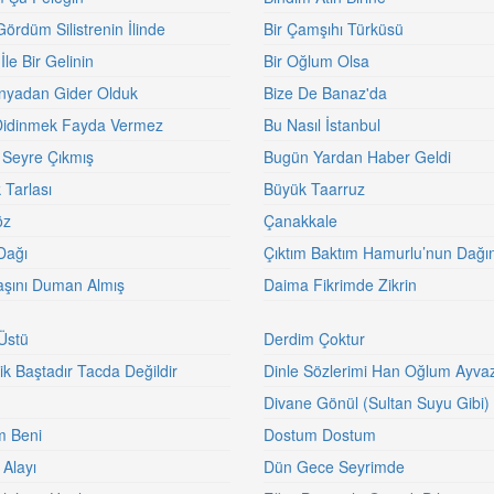
Gördüm Silistrenin İlinde
Bir Çamşıhı Türküsü
 İle Bir Gelinin
Bir Oğlum Olsa
nyadan Gider Olduk
Bize De Banaz'da
Didinmek Fayda Vermez
Bu Nasıl İstanbul
Seyre Çıkmış
Bugün Yardan Haber Geldi
 Tarlası
Büyük Taarruz
öz
Çanakkale
Dağı
Çıktım Baktım Hamurlu’nun Dağı
şını Duman Almış
Daima Fikrimde Zikrin
Üstü
Derdim Çoktur
ik Baştadır Tacda Değildir
Dinle Sözlerimi Han Oğlum Ayva
Divane Gönül (Sultan Suyu Gibi)
m Beni
Dostum Dostum
Alayı
Dün Gece Seyrimde