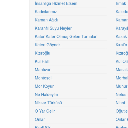
İnsanlığa Hizmet Etsem
Irmak
Kadınlarımız
Kalede
Kaman Ağıdı
Kaman 
Karanfil Suyu Neyler
Karayı
Kater Kater Olmuş Gelen Turnalar
Kazak 
Keten Göynek
Kırat'
Kiziroğlu
Kiziroğ
Kul Halil
Kul Ol
Mantıvar
Masall
Menteşeli
Merha
Mor Koyun
Mühür
Ne Haldeyim
Nefes
Niksar Türküsü
Ninni
O Yar Gelir
Öğütle
Onlar
Onlar 
Pireli Şiir
Prolog