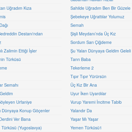
an Uğradım Kıza
Sahilde Uğradım Ben Bir Güzele
mis
Şebekeye Uğrattılar Yolumuz
Dağı
Semah
edreddin Destanı'ndan
Şişli Meydanı’nda Üç Kız
z
Sordum Sarı Çiğdeme
ı Zalimin Ettiği İşler
Şu Yalan Dünyaya Geldim Geleli
nin Türküsü
Tanrı Baba
leme
Tekerleme 2
1
Tıpır Tıpır Yürürsün
ar Semahı
Üç Kız Bir Ana
Geldim
Uyur İken Uyardılar
Söyleyen Urfaniye
Vurup Yaremi İncitme Tabib
ı Dünyaya Konup Göçenler
Yalandır Da
Derdini Ver Bana
Yaşar Mı Yaşar
Türküsü (Yugoslavya)
Yemen Türküsü1