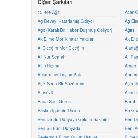
Diğer Şarkıları
15'lere Ağıt
Acar G
Ağ Deveyi Katarlamış Gidiyor
Ağ Eli
Ağıt (Karalı Bir Haber Düşmüş Geliyor)
Ağıt1
Ak Elime Mor Kınalar Yaktılar
Ak Ell
Al Çiceğim Mor Çiçeğim
Alada
Ali Nur Semahı
Ali Paş
Altın Hızma
Aman
Ankara'nın Taşına Bak
Annem 
Aşık Sana Bir Sözüm Var
Aşireti
Atasözü
Atımın
Bana Seni Gerek
Barab
Bastım İğdenin Dalına
Be Gaz
Ben De Şu Dünyaya Geldim Sakinim
Ben D
Ben Şu Fani Dünyada
Beni A
Beylerimiz Elvan Gülün Üstüne
Bilmem