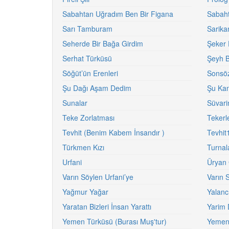
Sabahtan Uğradım Ben Bir Figana
Sabaht
Sarı Tamburam
Sarika
Seherde Bir Bağa Girdim
Şeker 
Serhat Türküsü
Şeyh B
Söğüt’ün Erenleri
Sonsö
Şu Dağı Aşam Dedim
Şu Kanl
Sunalar
Süvari
Teke Zorlatması
Teker
Tevhit (Benim Kabem İnsandır )
Tevhit
Türkmen Kızı
Turnal
Urfani
Üryan 
Varın Söylen Urfani’ye
Varın 
Yağmur Yağar
Yalanc
Yaratan Bizleri İnsan Yarattı
Yarim 
Yemen Türküsü (Burası Muş'tur)
Yemen 