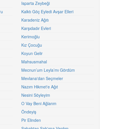
Isparta Zeybeği
ru
Kalktı Göç Eyledi Avşar Elleri
Karadeniz Ağıtı
Karşıdadır Evleri
Kerimoğlu
Kız Çocuğu
Koyun Gelir
Mahsusmahal
Mecnun’um Leyla’mı Gördüm
Mevlana'dan Seçmeler
Nazım Hikmet'e Ağıt
Nesini Söyleyim
O Vay Beni Ağlarım
Öndeyiş
Pir Elinden
Sabahtan Şah'ıma Vardım