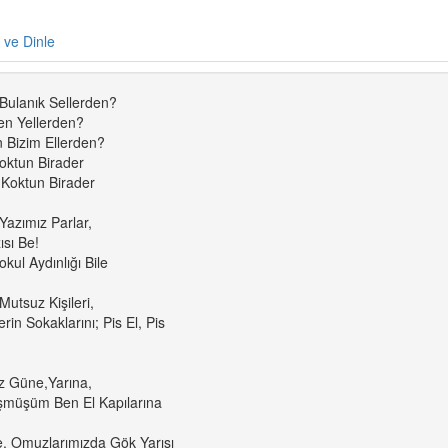
e ve Dinle
Bulanık Sellerden?
en Yellerden?
n Bizim Ellerden?
oktun Birader
 Koktun Birader
 Yazımız Parlar,
ısı Be!
okul Aydınlığı Bile
 Mutsuz Kişileri,
in Sokaklarını; Pis El, Pis
z Güne,Yarına,
müşüm Ben El Kapılarına
, Omuzlarımızda Gök Yarısı