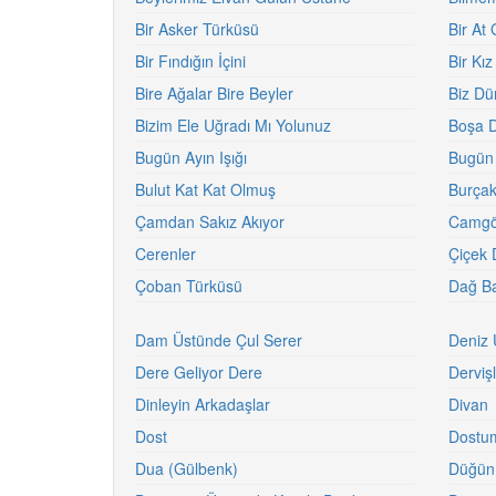
Bir Asker Türküsü
Bir At 
Bir Fındığın İçini
Bir Kız
Bire Ağalar Bire Beyler
Biz Dü
Bizim Ele Uğradı Mı Yolunuz
Boşa 
Bugün Ayın Işığı
Bugün 
Bulut Kat Kat Olmuş
Burçak
Çamdan Sakız Akıyor
Camg
Cerenler
Çiçek 
Çoban Türküsü
Dağ Ba
Dam Üstünde Çul Serer
Deniz 
Dere Geliyor Dere
Dervişl
Dinleyin Arkadaşlar
Divan
Dost
Dostu
Dua (Gülbenk)
Düğün 