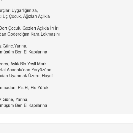
urçları Uygarlığımıza,
 Üç Çocuk, Ağızları Açlıkla
ört Çocuk, Gözleri Açlıkla İri İri
ından Göderdiğim Kara Lokmasını
z Güne,Yarına,
üşüm Ben El Kapılarına
eş, Aylık Bin Yeşil Mark
artal Anadolu’dan Yeryüzüne
rından Uyanmak Üzere, Haydi
nmadan; Pis El, Pis Yürek
z Güne, Yarına,
üşüm Ben El Kapılarına