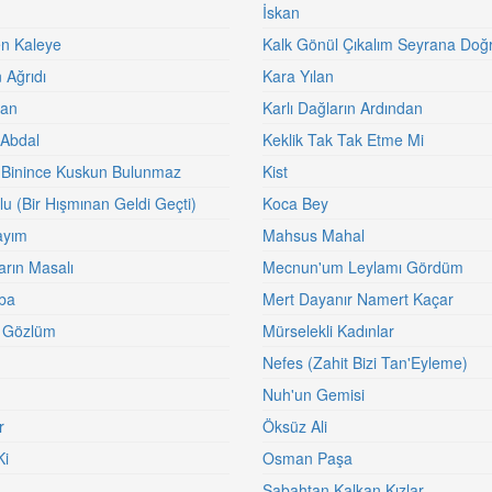
İskan
n Kaleye
Kalk Gönül Çıkalım Seyrana Doğ
Ağrıdı
Kara Yılan
lan
Karlı Dağların Ardından
Abdal
Keklik Tak Tak Etme Mi
a Binince Kuskun Bulunmaz
Kist
lu (Bir Hışmınan Geldi Geçti)
Koca Bey
ayım
Mahsus Mahal
arın Masalı
Mecnun'um Leylamı Gördüm
ba
Mert Dayanır Namert Kaçar
 Gözlüm
Mürselekli Kadınlar
Nefes (Zahit Bizi Tan'Eyleme)
Nuh'un Gemisi
r
Öksüz Ali
Ki
Osman Paşa
Sabahtan Kalkan Kızlar