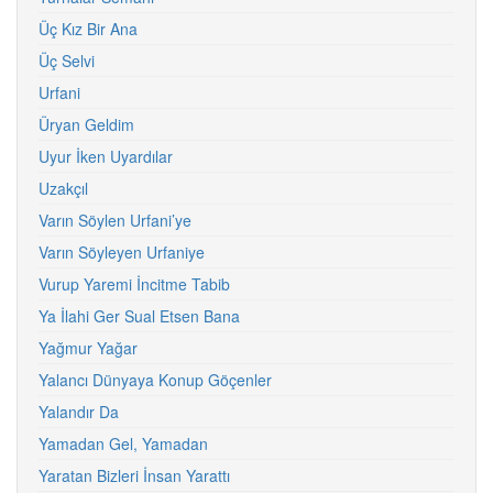
Üç Kız Bir Ana
Üç Selvi
Urfani
Üryan Geldim
Uyur İken Uyardılar
Uzakçıl
Varın Söylen Urfani’ye
Varın Söyleyen Urfaniye
Vurup Yaremi İncitme Tabib
Ya İlahi Ger Sual Etsen Bana
Yağmur Yağar
Yalancı Dünyaya Konup Göçenler
Yalandır Da
Yamadan Gel, Yamadan
Yaratan Bizleri İnsan Yarattı