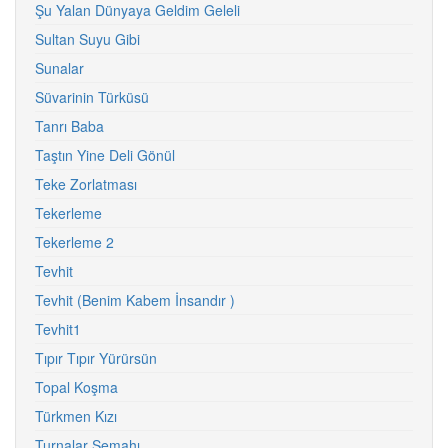
Şu Yalan Dünyaya Geldim Geleli
Sultan Suyu Gibi
Sunalar
Süvarinin Türküsü
Tanrı Baba
Taştın Yine Deli Gönül
Teke Zorlatması
Tekerleme
Tekerleme 2
Tevhit
Tevhit (Benim Kabem İnsandır )
Tevhit1
Tıpır Tıpır Yürürsün
Topal Koşma
Türkmen Kızı
Turnalar Semahı