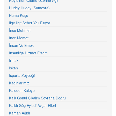
Hoylu'nun Ölümü Üzerine Ağıt
Hudey Hudey (Sümeyra)
Huma Kuşu
Ilgıt Ilgıt Seher Yeli Esiyor
İnce Mehmet
İnce Memet
İnsan Ve Emek
İnsanlığa Hizmet Etsem
Irmak
İskan
Isparta Zeybeği
Kadınlarımız
Kaleden Kaleye
Kalk Gönül Çıkalım Seyrana Doğru
Kalktı Göç Eyledi Avşar Elleri
Kaman Ağıdı