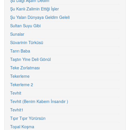
Şu Dağı Aşam Dedim
Şu Kanlı Zalimin Ettiği İşler
Şu Yalan Dünyaya Geldim Geleli
Sultan Suyu Gibi
Sunalar
Süvarinin Türküsü
Tanrı Baba
Taştın Yine Deli Gönül
Teke Zorlatması
Tekerleme
Tekerleme 2
Tevhit
Tevhit (Benim Kabem İnsandır )
Tevhit1
Tıpır Tıpır Yürürsün
Topal Koşma