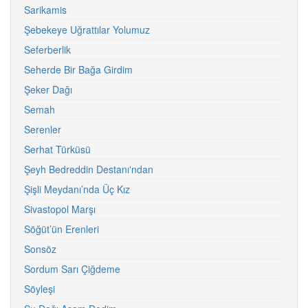
Sarikamis
Şebekeye Uğrattılar Yolumuz
Seferberlik
Seherde Bir Bağa Girdim
Şeker Dağı
Semah
Serenler
Serhat Türküsü
Şeyh Bedreddin Destanı'ndan
Şişli Meydanı’nda Üç Kız
Sivastopol Marşı
Söğüt’ün Erenleri
Sonsöz
Sordum Sarı Çiğdeme
Söyleşi