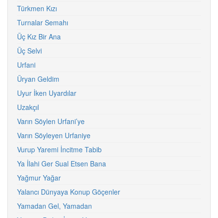
Türkmen Kızı
Turnalar Semahı
Üç Kız Bir Ana
Üç Selvi
Urfani
Üryan Geldim
Uyur İken Uyardılar
Uzakçıl
Varın Söylen Urfani’ye
Varın Söyleyen Urfaniye
Vurup Yaremi İncitme Tabib
Ya İlahi Ger Sual Etsen Bana
Yağmur Yağar
Yalancı Dünyaya Konup Göçenler
Yamadan Gel, Yamadan