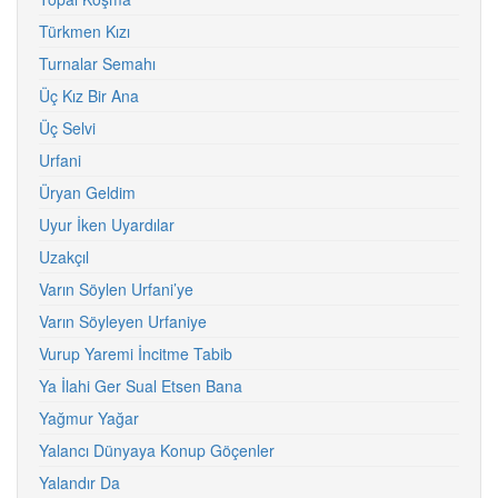
Türkmen Kızı
Turnalar Semahı
Üç Kız Bir Ana
Üç Selvi
Urfani
Üryan Geldim
Uyur İken Uyardılar
Uzakçıl
Varın Söylen Urfani’ye
Varın Söyleyen Urfaniye
Vurup Yaremi İncitme Tabib
Ya İlahi Ger Sual Etsen Bana
Yağmur Yağar
Yalancı Dünyaya Konup Göçenler
Yalandır Da