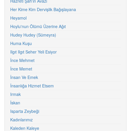
Hazreti Şah'ın Avazı
Her Kime Kim Dervişlik Bağışlayana
Heyamol
Hoylu'nun Ölümü Üzerine Ağıt
Hudey Hudey (Sümeyra)
Huma Kuşu
Ilgıt Ilgıt Seher Yeli Esiyor
İnce Mehmet
İnce Memet
İnsan Ve Emek
İnsanlığa Hizmet Etsem
Irmak
İskan
Isparta Zeybeği
Kadınlarımız
Kaleden Kaleye