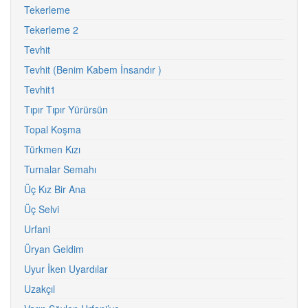
Tekerleme
Tekerleme 2
Tevhit
Tevhit (Benim Kabem İnsandır )
Tevhit1
Tıpır Tıpır Yürürsün
Topal Koşma
Türkmen Kızı
Turnalar Semahı
Üç Kız Bir Ana
Üç Selvi
Urfani
Üryan Geldim
Uyur İken Uyardılar
Uzakçıl