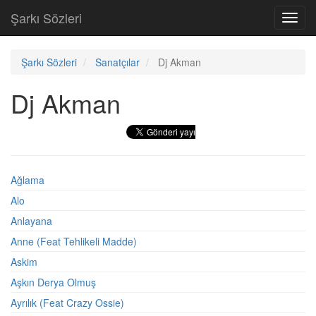
Şarkı Sözleri
Toggl
navig
Şarkı Sözleri
Sanatçılar
Dj Akman
Dj Akman
Ağlama
Alo
Anlayana
Anne (Feat Tehlikeli Madde)
Askim
Aşkın Derya Olmuş
Ayrılık (Feat Crazy Ossie)