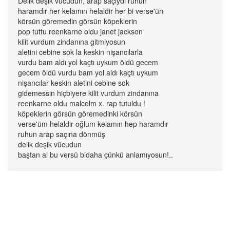
Delik deşik vücudun, arap saçıydı ruhun
haramdır her kelamın helaldir her bi verse'ün
körsün göremedin görsün köpeklerin
pop tuttu reenkarne oldu janet jackson
kilit vurdum zindanına gitmiyosun
aletini cebine sok la keskin nişancılarla
vurdu bam aldı yol kaçtı uykum öldü gecem
gecem öldü vurdu bam yol aldı kaçtı uykum
nişancılar keskin aletini cebine sok
gidemessin hiçbiyere kilit vurdum zindanına
reenkarne oldu malcolm x. rap tutuldu !
köpeklerin görsün göremedinki körsün
verse'üm helaldir oğlum kelamın hep haramdır
ruhun arap saçına dönmüş
delik deşik vücudun
baştan al bu versü bidaha çünkü anlamıyosun!..