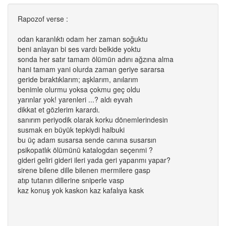
Rapozof verse :
odan karanlıktı odam her zaman soğuktu
beni anlayan bi ses vardı belkide yoktu
sonda her satır tamam ölümün adını ağzına alma
hani tamam yani olurda zaman geriye sararsa
geride bıraktıklarım; aşklarım, anılarım
benimle olurmu yoksa çokmu geç oldu
yarınlar yok! yarenleri ...? aldı eyvah
dikkat et gözlerim karardı.
sanırım periyodik olarak korku dönemlerindesin
susmak en büyük tepkiydi halbuki
bu üç adam susarsa sende canına susarsın
psikopatlık ölümünü katalogdan seçenmi ?
gideri geliri gideri ileri yada geri yapanmı yapar?
sirene bilene dille bilenen mermilere gasp
atıp tutanın dillerine sniperle vasp
kaz konuş yok kaskon kaz kafalıya kask