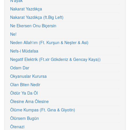
N'ayak
Nakarat Yazdıkça
Nakarat Yazdıkça (ft.Big Left)
Ne Ekersen Onu Biçersin
Ne!
Neden Allah'ım (Ft. Kurşun & Neşter & Asi)
Nefs-i Müdafaa
Negatif Elektrik (Ft.xir Gökdeniz & Gencay Kaya))
Odam Dar
Okyanuslar Kurursa
Olan Biten Nedir
Öldür Ya Da Öl
Ölesine Ama Ölesine
Ölüme Kumpas (Ft. Gına & Giyotin)
Ölürsem Bugün
Ötenazi