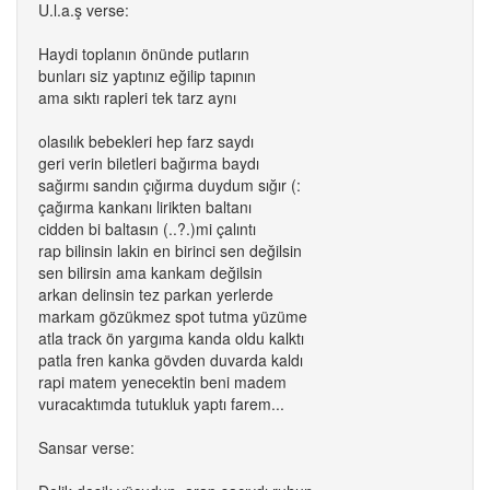
U.l.a.ş verse:
Haydi toplanın önünde putların
bunları siz yaptınız eğilip tapının
ama sıktı rapleri tek tarz aynı
olasılık bebekleri hep farz saydı
geri verin biletleri bağırma baydı
sağırmı sandın çığırma duydum sığır (:
çağırma kankanı lirikten baltanı
cidden bi baltasın (..?.)mi çalıntı
rap bilinsin lakin en birinci sen değilsin
sen bilirsin ama kankam değilsin
arkan delinsin tez parkan yerlerde
markam gözükmez spot tutma yüzüme
atla track ön yargıma kanda oldu kalktı
patla fren kanka gövden duvarda kaldı
rapi matem yenecektin beni madem
vuracaktımda tutukluk yaptı farem...
Sansar verse: