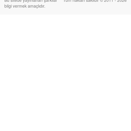
Bu sitede yayınlanan şarkılar
Tüm hakları saklıdır © 2011 - 2026
bilgi vermek amaçlıdır.